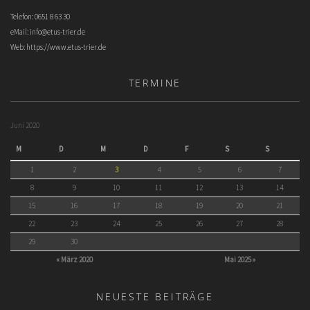
Telefon: 0651 8 63 30
eMail:
info@etus-trier.de
Web:
https://www.etus-trier.de
TERMINE
Juni 2020
M
D
M
D
F
S
S
1
2
3
4
5
6
7
8
9
10
11
12
13
14
15
16
17
18
19
20
21
22
23
24
25
26
27
28
29
30
« März 2020
Mai 2025 »
NEUESTE BEITRÄGE