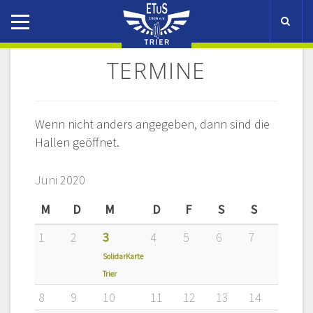
T
o
g
TERMINE
g
l
e
n
Wenn nicht anders angegeben, dann sind die
a
Hallen geöffnet.
v
i
g
Juni 2020
a
t
M
D
M
D
F
S
S
i
o
1
2
3
4
5
6
7
n
SolidarKarte
Trier
8
9
10
11
12
13
14