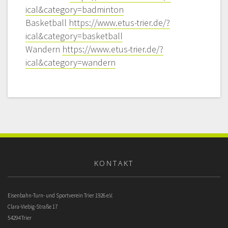
ical&category=badminton
Basketball
https://www.etus-trier.de/?
ical&category=basketball
Wandern
https://www.etus-trier.de/?
ical&category=wandern
KONTAKT
Eisenbahn-Turn- und Sportverein Trier 1926 e.V.
Clara-Viebig-Straße 17
54294 Trier