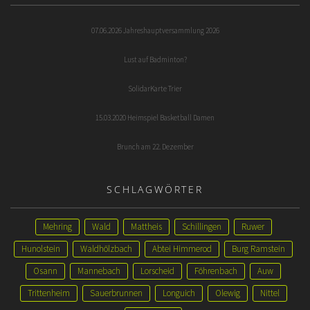
07.06.2026 Jahreshauptversammlung 2026
Lust auf Badminton?
SolidarKarte Trier
15.03.2020 Heimspiel Basketball Damen
Brunch am 22. Dezember
SCHLAGWÖRTER
Mehring
Wald
Mattheis
Schillingen
Ruwer
Hunolstein
Waldhölzbach
Abtei Himmerod
Burg Ramstein
Osann
Mannebach
Lorscheid
Föhrenbach
Auw
Trittenheim
Sauerbrunnen
Longuich
Olewig
Nittel