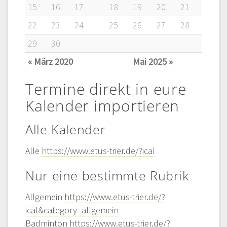
15
16
17
18
19
20
21
22
23
24
25
26
27
28
29
30
« März 2020
Mai 2025 »
Termine direkt in eure
Kalender importieren
Alle Kalender
Alle
https://www.etus-trier.de/?ical
Nur eine bestimmte Rubrik
Allgemein
https://www.etus-trier.de/?
ical&category=allgemein
Badminton
https://www.etus-trier.de/?