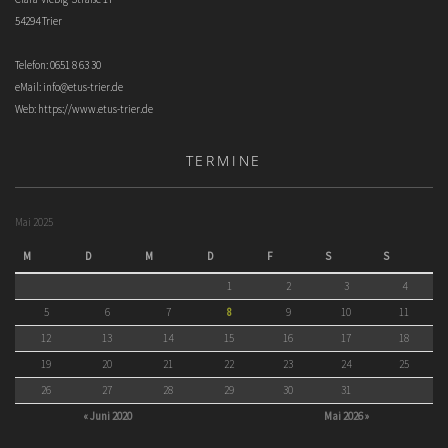
54294 Trier
Telefon: 0651 8 63 30
eMail:
info@etus-trier.de
Web:
https://www.etus-trier.de
TERMINE
Mai 2025
M
D
M
D
F
S
S
1
2
3
4
5
6
7
8
9
10
11
12
13
14
15
16
17
18
19
20
21
22
23
24
25
26
27
28
29
30
31
« Juni 2020
Mai 2026 »