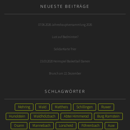
NEUESTE BEITRÄGE
07.06.2026 Jahreshauptversammlung 2026
Lust auf Badminton?
SolidarKarte Trier
15.03.2020 Heimspiel Basketball Damen
Brunch am 22. Dezember
SCHLAGWÖRTER
Mehring
Wald
Mattheis
Schillingen
Ruwer
Hunolstein
Waldhölzbach
Abtei Himmerod
Burg Ramstein
Osann
Mannebach
Lorscheid
Föhrenbach
Auw