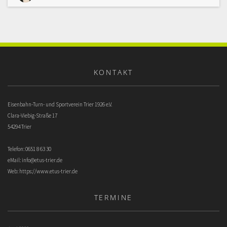
KONTAKT
Eisenbahn-Turn- und Sportverein Trier 1926 e.V.
Clara-Viebig-Straße 17
54294 Trier
Telefon: 0651 8 63 30
eMail:
info@etus-trier.de
Web:
https://www.etus-trier.de
TERMINE