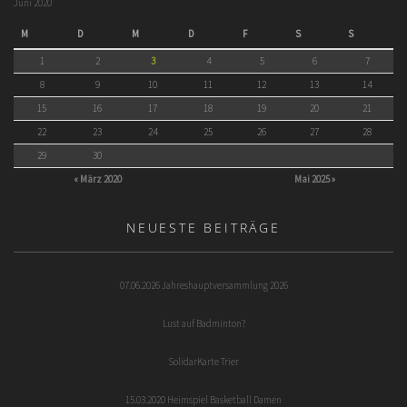
Juni 2020
M
D
M
D
F
S
S
1
2
3
4
5
6
7
8
9
10
11
12
13
14
15
16
17
18
19
20
21
22
23
24
25
26
27
28
29
30
« März 2020
Mai 2025 »
NEUESTE BEITRÄGE
07.06.2026 Jahreshauptversammlung 2026
Lust auf Badminton?
SolidarKarte Trier
15.03.2020 Heimspiel Basketball Damen