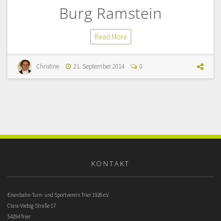
Burg Ramstein
Read More
Christine
21. September 2014
0
KONTAKT
Eisenbahn-Turn- und Sportverein Trier 1926 e.V.
Clara-Viebig-Straße 17
54294 Trier