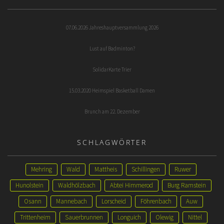
07.06.2026 Jahreshauptversammlung 2026
Lust auf Badminton?
SolidarKarte Trier
15.03.2020 Heimspiel Basketball Damen
Brunch am 22. Dezember
SCHLAGWÖRTER
Mehring
Wald
Mattheis
Schillingen
Ruwer
Hunolstein
Waldhölzbach
Abtei Himmerod
Burg Ramstein
Osann
Mannebach
Lorscheid
Föhrenbach
Auw
Trittenheim
Sauerbrunnen
Longuich
Olewig
Nittel