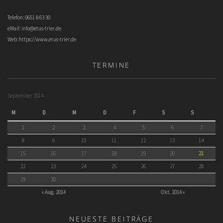
Telefon: 0651 8 63 30
eMail:
info@etus-trier.de
Web:
https://www.etus-trier.de
TERMINE
September 2014
M
D
M
D
F
S
S
1
2
3
4
5
6
7
8
9
10
11
12
13
14
15
16
17
18
19
20
21
22
23
24
25
26
27
28
29
30
« Aug. 2014
Okt. 2014 »
NEUESTE BEITRÄGE