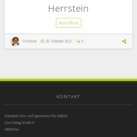
Herrstein
Read More
Christine
26. Oktober 2017
0
KONTAKT
Eisenbahn-Turn- und Sportverein Trier 1926 e.V.
Clara-Viebig-Straße 17
54294 Trier