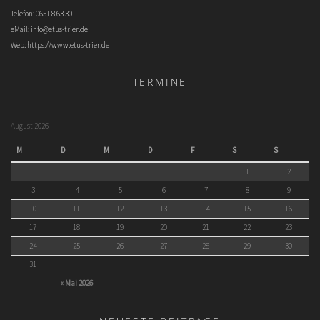
Telefon: 0651 8 63 30
eMail:
info@etus-trier.de
Web:
https://www.etus-trier.de
TERMINE
August 2026
M
D
M
D
F
S
S
1
2
3
4
5
6
7
8
9
10
11
12
13
14
15
16
17
18
19
20
21
22
23
24
25
26
27
28
29
30
31
« Mai 2026