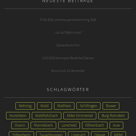
NEUESTE BEITRÄGE
07.06.2026 Jahreshauptversammlung 2026
Lust auf Badminton?
SolidarKarte Trier
15.03.2020 Heimspiel Basketball Damen
Brunch am 22. Dezember
SCHLAGWÖRTER
Mehring
Wald
Mattheis
Schillingen
Ruwer
Hunolstein
Waldhölzbach
Abtei Himmerod
Burg Ramstein
Osann
Mannebach
Lorscheid
Föhrenbach
Auw
Trittenheim
Sauerbrunnen
Longuich
Olewig
Nittel