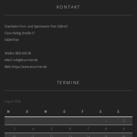
KONTAKT
Eisenbahn-Turn- und Sportverein Trier 1926 e.V.
Clara-Viebig-Straße 17
54294 Trier
Telefon: 0651 8 63 30
eMail:
info@etus-trier.de
Web:
https://www.etus-trier.de
TERMINE
August 2026
M
D
M
D
F
S
S
1
2
3
4
5
6
7
8
9
10
11
12
13
14
15
16