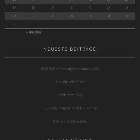
17
18
19
20
21
22
23
24
25
26
27
28
29
30
31
« Mai 2026
NEUESTE BEITRÄGE
07.06.2026 Jahreshauptversammlung 2026
Lust auf Badminton?
SolidarKarte Trier
15.03.2020 Heimspiel Basketball Damen
Brunch am 22. Dezember