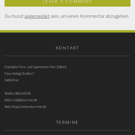
LEAVE A COMMENT
Du musst
angemeldet
sein, um einen Kommentar abzugeben.
KONTAKT
Eisenbahn-Turn- und Sportverein Trier 1926 e.V.
Clara-Viebig-Straße 17
54294 Trier
Telefon: 0651 8 63 30
eMail:
info@etus-trier.de
Web:
https://www.etus-trier.de
TERMINE