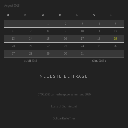
August 2018
M
D
M
D
F
S
S
1
2
3
4
5
6
7
8
9
10
11
12
13
14
15
16
17
18
19
20
21
22
23
24
25
26
27
28
29
30
31
« Juli 2018
Okt. 2018 »
NEUESTE BEITRÄGE
07.06.2026 Jahreshauptversammlung 2026
Lust auf Badminton?
SolidarKarte Trier