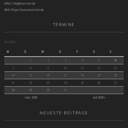
eMail:
info@etus-trier.de
Web:
https://www.etus-trier.de
TERMINE
Mai 2018
M
D
M
D
F
S
S
1
2
3
4
5
6
7
8
9
10
11
12
13
14
15
16
17
18
19
20
21
22
23
24
25
26
27
28
29
30
31
« Apr. 2018
Juli 2018 »
NEUESTE BEITRÄGE