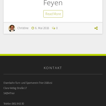
Feyen
Read More
Christine
6. Mai 2018
0
KONTAKT
Eisenbahn-Turn- und Sportverein Trier 1926 e.V.
Clara-Viebig-Straße 17
54294 Trier
Telefon: 0651 8 63 30