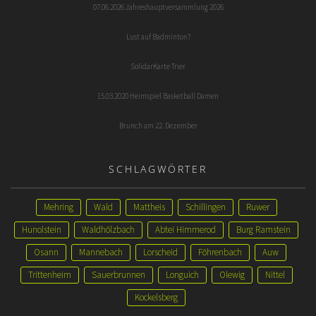
07.06.2026 Jahreshauptversammlung 2026
Lust auf Badminton?
SolidarKarte Trier
15.03.2020 Heimspiel Basketball Damen
Brunch am 22. Dezember
SCHLAGWÖRTER
Mehring
Wald
Mattheis
Schillingen
Ruwer
Hunolstein
Waldhölzbach
Abtei Himmerod
Burg Ramstein
Osann
Mannebach
Lorscheid
Föhrenbach
Auw
Trittenheim
Sauerbrunnen
Longuich
Olewig
Nittel
Kockelsberg