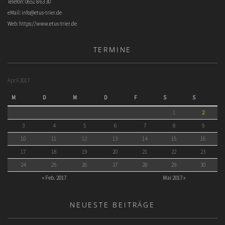
Telefon: 0651 8 63 30
eMail:
info@etus-trier.de
Web:
https://www.etus-trier.de
TERMINE
April 2017
M
D
M
D
F
S
S
1
2
3
4
5
6
7
8
9
10
11
12
13
14
15
16
17
18
19
20
21
22
23
24
25
26
27
28
29
30
« Feb. 2017
Mai 2017 »
NEUESTE BEITRÄGE