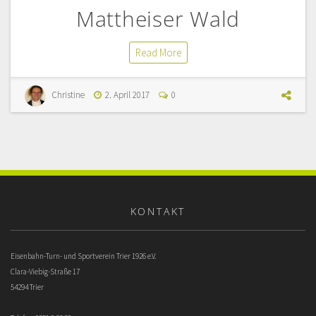
Mattheiser Wald
Read More
Christine
2. April 2017
0
KONTAKT
Eisenbahn-Turn- und Sportverein Trier 1926 e.V.
Clara-Viebig-Straße 17
54294 Trier