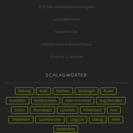
07.06.2026 Jahreshauptversammlung 2026
Lust auf Badminton?
SolidarKarte Trier
15.03.2020 Heimspiel Basketball Damen
Brunch am 22. Dezember
SCHLAGWÖRTER
Mehring
Wald
Mattheis
Schillingen
Ruwer
Hunolstein
Waldhölzbach
Abtei Himmerod
Burg Ramstein
Osann
Mannebach
Lorscheid
Föhrenbach
Auw
Trittenheim
Sauerbrunnen
Longuich
Olewig
Nittel
Kockelsberg