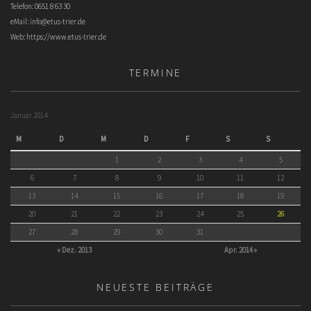
Telefon: 0651 8 63 30
eMail:
info@etus-trier.de
Web:
https://www.etus-trier.de
TERMINE
Januar 2014
M
D
M
D
F
S
S
1
2
3
4
5
6
7
8
9
10
11
12
13
14
15
16
17
18
19
20
21
22
23
24
25
26
27
28
29
30
31
« Dez. 2013
Apr. 2014 »
NEUESTE BEITRÄGE