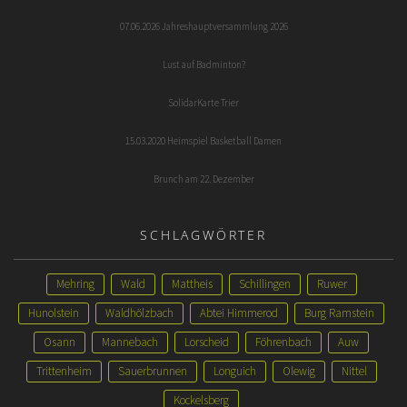
07.06.2026 Jahreshauptversammlung 2026
Lust auf Badminton?
SolidarKarte Trier
15.03.2020 Heimspiel Basketball Damen
Brunch am 22. Dezember
SCHLAGWÖRTER
Mehring
Wald
Mattheis
Schillingen
Ruwer
Hunolstein
Waldhölzbach
Abtei Himmerod
Burg Ramstein
Osann
Mannebach
Lorscheid
Föhrenbach
Auw
Trittenheim
Sauerbrunnen
Longuich
Olewig
Nittel
Kockelsberg