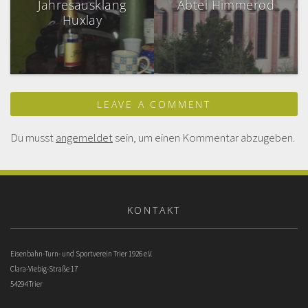
Jahresausklang
Abtei Himmerod
Huxlay
LEAVE A COMMENT
Du musst
angemeldet
sein, um einen Kommentar abzugeben.
KONTAKT
Eisenbahn-Turn- und Sportverein Trier 1926 e.V.
Clara-Viebig-Straße 17
54294 Trier